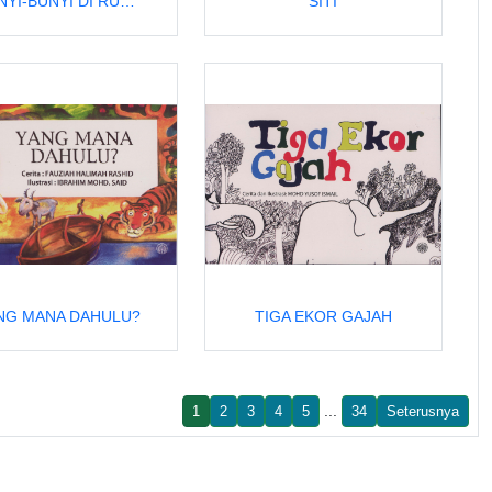
BUNYI-BUNYI DI RUMAH NENEK
SITI
NG MANA DAHULU?
TIGA EKOR GAJAH
...
1
2
3
4
5
34
Seterusnya